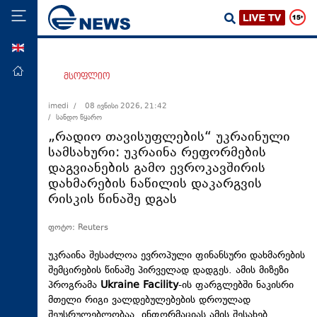
ENG
მთავარი
მსოფლიო
პოლიტიკა
imedi /
08 ივნისი 2026, 21:42
/ სანდო წყარო
ეკონომიკა
„რადიო თავისუფლების“ უკრაინული
მსოფლიო
სამსახური: უკრაინა რეფორმების
დაგვიანების გამო ევროკავშირის
ჯანდაცვა
დახმარების ნაწილის დაკარგვის
საზოგადოება
რისკის წინაშე დგას
სამართალი
ფოტო: Reuters
თავდაცვა
უკრაინა შესაძლოა ევროპული ფინანსური დახმარების
რეგიონი
შემცირების წინაშე პირველად დადგეს. ამის მიზეზი
პროგრამა
Ukraine Facility
-ის ფარგლებში ნაკისრი
კულტურა
მთელი რიგი ვალდებულებების დროულად
სპორტი
შეუსრულებლობაა. ინფორმაციას ამის შესახებ