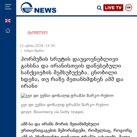
ENG
მთავარი
მსოფლიო
პოლიტიკა
12 ივნისი 2026, 14:30
/ სანდო წყარო
ეკონომიკა
ჰორმუზის სრუტის დაუყოვნებლივი
მსოფლიო
გახსნა და ირანისთვის დაწესებული
სანქციების შემსუბუქება. ცნობილი
ჯანდაცვა
ხდება, თუ რაზე შეთანხმდნენ აშშ და
საზოგადოება
ირანი
სამართალი
თავდაცვა
ჯეი დი ვენსი დონალდ ტრამპი მარკო რუბიო
ფოტო: Bloomberg via Getty Images
რეგიონი
კულტურა
აშშ-სა და ირანს შორის შეთანხმებული
ურთიერთგაგების მემორანდუმი, რომელსაც, როგორც
სპორტი