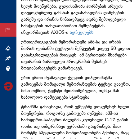
აშშ-ის პრეზიდენტი დონალდ ტრამპი აცხადებს, მალე
ხელს მოეწერება, გულისხმობს ჰორმუზის სრუტის
ტექნოლოგიები
დაუყოვნებლივ გახსნას გადასახადების დაწესების
ტაბლოიდი
გარეშე და ირანის წინააღმდეგ ადრე შემოღებული
სანქციების თანდათანობით შემსუბუქებას.
არქივი
ინფორმაციას AXIOS-ი
ავრცელებს
.
ურთიერთგაგების მემორანდუმი აშშ-სა და ირანს
შორის ლიბანში ცეცხლის შეწყვეტას კიდევ 60 დღით
თემა
გახანგრძლივებას მოიცავს. ამ პერიოდში მხარეები
ინტერვიუ
თეირანის ბირთვული პროგრამის შესახებ
მოლაპარაკებებს გამარტავენ.
ინქვიზიცია
ერთ-ერთი შუამავალი ქვეყნის დიპლომატმა
გამოცემას მომავალი მემორანდუმის ტექსტი გააცნო.
მისი თქმით, ტექსტი შეთანხმებულია, თუმცა მას
საბოლოო დამტკიცება სჭირდება.
ტრამპმა განაცხადა, რომ უქმეებზე დოკუმენტს ხელი
მოეწერება. როგორც გამოცემა იუწყება, აშშ-ის
სამხედრო-საჰაერო ძალების კუთვნილი C-17 ტიპის
ოთხი თვითმფრინავი ევროპაში გაფრინდა. მათ
ბორტზე სპეციალური მოწყობილობები ჰქონდა, რაც