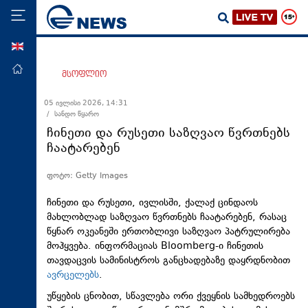
ENG
მთავარი
მსოფლიო
პოლიტიკა
05 ივლისი 2026, 14:31
/ სანდო წყარო
ეკონომიკა
ჩინეთი და რუსეთი საზღვაო წვრთნებს
მსოფლიო
ჩაატარებენ
ჯანდაცვა
ფოტო: Getty Images
საზოგადოება
ჩინეთი და რუსეთი, ივლისში, ქალაქ ცინდაოს
სამართალი
მახლობლად საზღვაო წვრთნებს ჩაატარებენ, რასაც
წყნარ ოკეანეში ერთობლივი საზღვაო პატრულირება
თავდაცვა
მოჰყვება. ინფორმაციას Bloomberg-ი ჩინეთის
რეგიონი
თავდაცვის სამინისტროს განცხადებაზე დაყრდნობით
ავრცელებს
.
კულტურა
უწყების ცნობით, სწავლება ორი ქვეყნის სამხედროებს
სპორტი