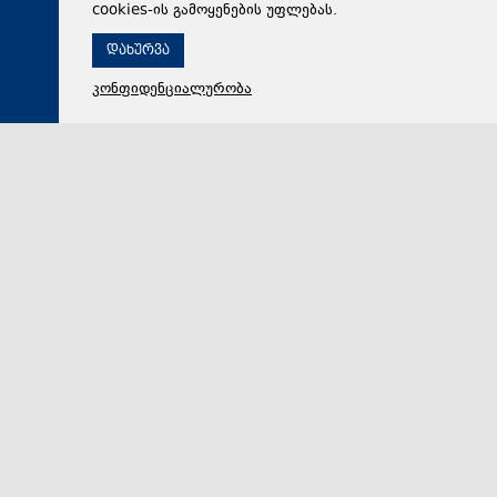
cookies-ის გამოყენების უფლებას.
დახურვა
კონფიდენციალურობა
06 აგვისტო 2026,
17:38
პოლიტიკა
ირაკლი კობახიძემ მარიამ ქვრივიშვილთან და ზურაბ
პატარაძესთან ერთად, ბათუმის სახელმწიფო საზღვაო
აკადემიაში განახლებული სასწავლო და საწვრთნელი
ინფრასტრუქტურა დაათვალიერა
განხორციელებულ ცვლილებებზე ინფორმაცია
მთავრობის მეთაურს და მინისტრს აკადემიის
რექტორმა მურთაზ დევაძემ მიაწოდა. აკადემიაში გა…