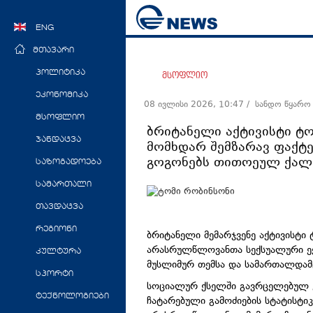
ENG
მთავარი
პოლიტიკა
მსოფლიო
ეკონომიკა
08 ივლისი 2026, 10:47
/ სანდო წყარო
მსოფლიო
ბრიტანელი აქტივისტი ტ
ჯანდაცვა
მომხდარ შემზარავ ფაქტე
გოგონებს თითოეულ ქალა
საზოგადოება
სამართალი
თავდაცვა
რეგიონი
ბრიტანელი მემარჯვენე აქტივისტი
არასრულწლოვანთა სექსუალური ექ
კულტურა
მუსლიმურ თემსა და სამართალდამც
სპორტი
სოციალურ ქსელში გავრცელებულ 
ტექნოლოგიები
ჩატარებული გამოძიების სტატისტიკ