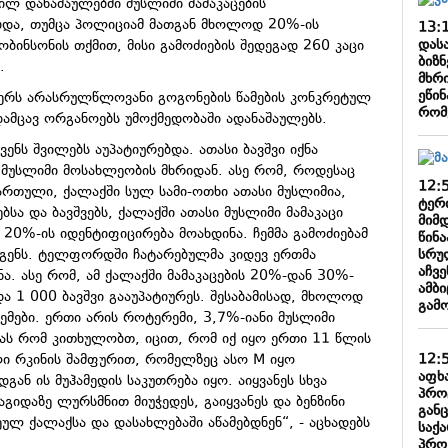
ლ დანაშაულებში მუსლიმი მამაკაცების
ბდა, თუმცა პოლიციამ მათგან მხოლოდ 20%-ის
13:
დასა
ინსონის თქმით, მისი გამოძიების შედეგად 260 კაცი
ბიზ
.
მხრი
ეწინ
ერს არასრულწლოვანი გოგონების წამების კონკრეტულ
რომ
დამცავ ორგანოებს უმოქმედობაში ადანაშაულებს.
ვენს შვილებს აუპატიურებდა. ათასი ბავშვი იქნა
 მუსლიმი მოსახლეობის მხრიდან. ასე რომ, როდესაც
12:
ჩართული, ქალაქში სულ სამი-ოთხი ათასი მუსლიმია,
ტერ
ა და ბავშვებს, ქალაქში ათასი მუსლიმი მამაკაცი
მიმდ
20%-ის იდენტიფიცირება მოახდინა. ჩემმა გამოძიებამ
წინ
სრუ
დგენს. ტელფორდში ჩატარებულმა კიდევ ერთმა
აჩვ
ნა. ასე რომ, ამ ქალაქში მამაკაცების 20%-დან 30%-
ამბ
და 1 000 ბავშვი გააუპატიურეს. შესაბამისად, მხოლოდ
გამ
ცემები. ერთი არის როტერემი, 3,7%-იანი მუსლიმი
ს რომ კითხულობთ, იცით, რომ იქ იყო ერთი 11 წლის
12:
ი რკინის შამფურით, რომელზეც ასო M იყო
აფხ
გან ის მუჰამედის საკუთრება იყო. აიყვანეს სხვა
პრო
აგიდაზე ლურსმნით მიუჭედეს, გაიყვანეს და ბენზინი
გან
ეულ ქალაქსა და დასახლებაში აწამებდნენ“, - აცხადებს
საქ
პრო