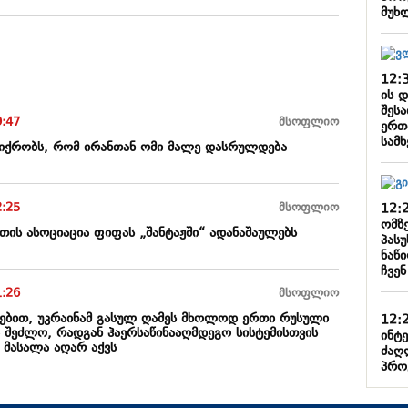
მუხ
12:
ის 
შეს
9:47
მსოფლიო
ერთ
სამ
ფიქრობს, რომ ირანთან ომი მალე დასრულდება
2:25
მსოფლიო
12:
ომზე
თის ასოციაცია ფიფას „შანტაჟში“ ადანაშაულებს
პასუ
ნაწი
ჩვენ
1:26
მსოფლიო
დებით, უკრაინამ გასულ ღამეს მხოლოდ ერთი რუსული
12:
ა შეძლო, რადგან ჰაერსაწინააღმდეგო სისტემისთვის
ინტ
მასალა აღარ აქვს
ძაღ
პრო