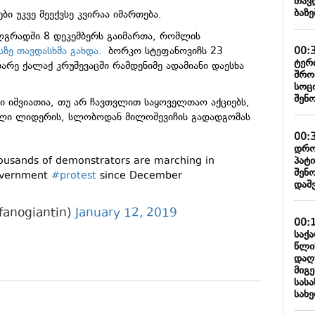
თავ
ბაზ
ბი უკვე მეექვსე კვირაა იმართება.
ლგრადში 8 დეკემბერს გაიმართა, რომლის
00:
ზე თავდასხმა გახდა.
ბორკო სტეფანოვიჩს 23
ტერ
ბარე ქალაქ კრუშევაცში რამდენიმე ადამიანი დაესხა
შრო
სოც
შენ
ი იშვიათია, თუ არ ჩავთვლით საყოველთაო აქციებს,
ილი ლიდერის, სლობოდან მილოშევიჩის გადადგომას
00:
დრო
პატ
housands of demonstrators are marching in
შენ
government
#protest
since December
დაშ
fanogiantin)
January 12, 2019
00:
საქ
წლი
დაღ
მიგე
სას
სახ