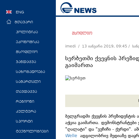
ENG
მთავარი
პოლიტიკა
მსოფლიო
ეკონომიკა
imedi /
13 იანვარი 2019, 09:45
/ სა
მსოფლიო
სერბეთში ქვეყნის პრეზი
ჯანდაცვა
გაიმართა
საზოგადოება
სამართალი
თავდაცვა
რეგიონი
კულტურა
ბელგრადში ქვეყნის პრეზიდენტის 
აქცია გაიმართა. დემონსტრანტები
სპორტი
"ღალატი" და "ვუჩიჩი - ქურდი". ა
ტექნოლოგიები
Welle
ადგილობრივ მედიაზე დაყრ