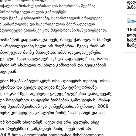
ური ბომბების გამოყენება;
დაღ
ქალაქო მოსახლეობისათვის საფრთხის შექმნა;
პან
პროპორციული ძალის გამოყენება;
ებოდა ჩვენს ტერიტორიაზე, საქართველოს ბრალდება
ი სამართლისა და საქართველოს მიერ აღებული
16:
ნფლიქტები გადაწყვიტოს მშვიდობიანი საშუალებებით.
ყოფ
როსაბჭომ დაგვაბრალა ჩვენ, რაზეც ქართულმა მხარემ
საპ
ჩარ
ეთს რეზოლუციაზე ხელი არ მოუწერია. ჩვენც რომ არ
ეზოლუციას მაინც მიიღებდა. ამას დაგიდასტურებთ
გენელი. ჩვენ ყველაფერი უნდა გაგვეკეთებინა, რათა
ბები არ ასახულიყო. ახლა გამოდიან და გვიყვებიან
ვთვლიან.
ია სხვებს აბულინგებენ ომის დაწყების თემაზე. ომის
გვქონდა და გვაქვს უფლება ჩვენს ტერიტორიაზე
, მაგრამ ჩვენ აღებული ვალდებულებების დარღვევაზე
ლი მოვაწერეთ კასეტური ბომბების გამოყენებას, რასაც
რავ შეთანხმებასთან და კონვენციასთან ერთად, 2008
ერა კონვენციას კასეტური ბომბების შესახებ და ა.შ.
ომ ბოდიშს იხდიდნენ, აქვთ თუ არა უფლება ისევ
 პრეტენზია? გაჩუმდნენ მაინც, ჩვენ ხომ არ
: 2008 წლის მოვლენები ახლიდანაა შესასწავლი და