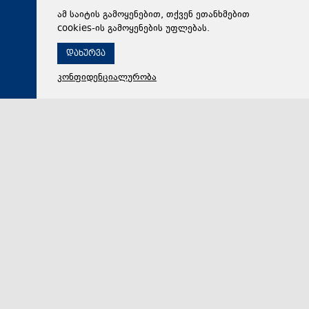
ამ საიტის გამოყენებით, თქვენ ეთანხმებით
cookies-ის გამოყენების უფლებას.
დახურვა
კონფიდენციალურობა
09 აგვისტო 2026,
13:01
ტექნოლოგიები
SpaceX-ის რაკეტის ნაწილის ჩამოვარდნის შედეგად,
მთვარეზე ახალი კრატერი გაჩნდა
ეს საფეხური რაკეტა Falcon 9-ს ეკუთვნოდა,
რომელიც აშშ-ში ბაზირებულმა SpaceX-მა 2025 წლის
იანვარში ამერიკული და იაპონური კომპანიების ორ…