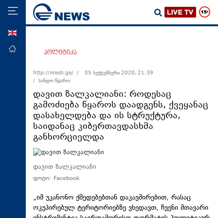
ENG
მთავარი
პოლიტიკა
პოლიტიკა
http://imedi.ge/ /
05 სექტემბერი 2020, 21:39
/ სანდო წყარო
ეკონომიკა
დავით ზალკალიანი: როდესაც
მსოფლიო
გამოძიება წყაროს დაადგენს, ქვეყანაც
დასახელდება და ის სტრუქტურა,
ჯანდაცვა
საიდანაც კიბერთავდასხმა
საზოგადოება
განხორციელდა
სამართალი
თავდაცვა
დავით ზალკალიანი
ფოტო: Facebook
რეგიონი
კულტურა
„იმ უკანონო ქმედებებთან დაკავშირებით, რასაც
ოკუპირებულ ტერიტორიებზე ვხედავთ, ჩვენი მთავარი
სპორტი