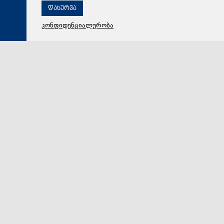
დახურვა
კონფიდენციალურობა
06 აგვისტო 2026,
17:47
მსოფლიო
ირანული მხარის მტკიცებით, ომანთან ჰორმუზის
სრუტეში საზღვაო დერეფანზე შეთანხმება დასკვნით
ეტაპზეა
ირანული მხარის განცხადებით, ჰორმუზის სრუტეში
საზღვაო მიმოსვლის დერეფნის განსაზღვრასთან
დაკავშირებით ომანთან მიმდინარე მოლაპარაკებებ…