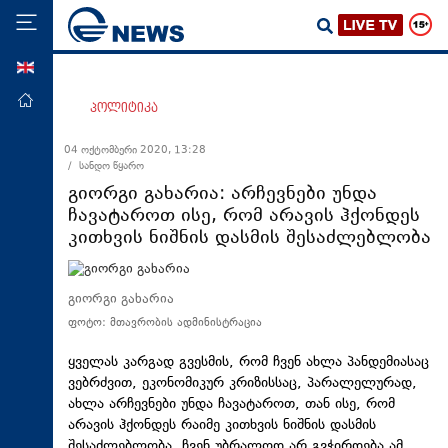
ENG
მთავარი
პოლიტიკა
პოლიტიკა
04 ოქტომბერი 2020, 13:28
/ სანდო წყარო
ეკონომიკა
გიორგი გახარია: არჩევნები უნდა
მსოფლიო
ჩავატაროთ ისე, რომ არავის ჰქონდეს
კითხვის ნიშნის დასმის შესაძლებლობა
ჯანდაცვა
საზოგადოება
გიორგი გახარია
სამართალი
ფოტო: მთავრობის ადმინისტრაცია
თავდაცვა
ყველას კარგად გვესმის, რომ ჩვენ ახლა
პანდემიასაც
რეგიონი
ვებრძვით, ეკონომიკურ კრიზისსაც, პარალელურად,
კულტურა
ახლა არჩევნები უნდა ჩავატაროთ, თან ისე, რომ
არავის ჰქონდეს რაიმე კითხვის ნიშნის დასმის
სპორტი
შესაძლებლობა. ჩვენ უბრალოდ არ გვჭირდება ამ