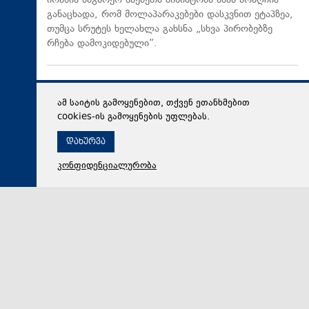
ირანის საგარეო საქმეთა მინისტრმა აბას არაღჩიმ
განაცხადა, რომ მოლაპარაკებები დასკვნით ეტაპზეა,
თუმცა სრუტეს ხელახლა გახსნა „სხვა პირობებზე
რჩება დამოკიდებული“.
ამ საიტის გამოყენებით, თქვენ ეთანხმებით
cookies-ის გამოყენების უფლებას.
დახურვა
კონფიდენციალურობა
09 აგვისტო 2026,
11:12
საზოგადოება
შეკვეთილში ახალი კონცეპტუალური სივრცე -
„ჰეკატეს ბაღი“ გაიხსნა
„ჰეკატეს ბაღი“ - ახალი კონცეპტუალური სივრცე -