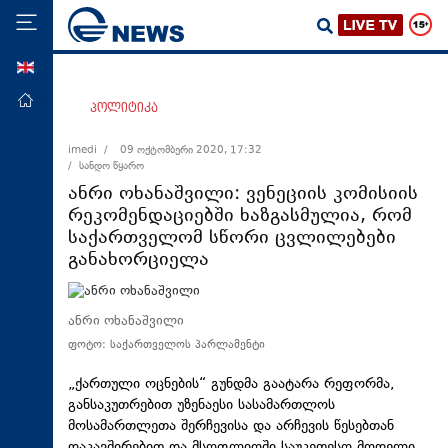
ENG
მთავარი
პოლიტიკა
პოლიტიკა
imedi /
09 ოქტომბერი 2020, 17:32
/ სანდო წყარო
ეკონომიკა
ანრი ოხანაშვილი: ვენეციის კომისიის
მსოფლიო
რეკომენდაციებში ხაზგასმულია, რომ
საქართველომ სწორი ცვლილებები
ჯანდაცვა
განახორციელა
საზოგადოება
სამართალი
ანრი ოხანაშვილი
თავდაცვა
ფოტო: საქართველოს პარლამენტი
რეგიონი
„ქართული ოცნების“ გუნდმა გაატარა რეფორმა,
კულტურა
განსაკუთრებით უზენაესი სასამართლოს
მოსამართლეთა შერჩევისა და არჩევის წესებთან
სპორტი
დაკავშირებით და მსოფლიოში საუკეთესო მოდელი