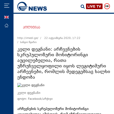
ENG
მთავარი
პოლიტიკა
პოლიტიკა
http://imedi.ge/ /
22 ოქტომბერი 2020, 17:22
/ სანდო წყარო
ეკონომიკა
კელი დეგნანი: არჩევნების
მსოფლიო
სკრუპულოზური მონიტორინგი
აუცილებელია, რათა
ჯანდაცვა
უზრუნველყოფილი იყოს ლეგიტიმური
საზოგადოება
არჩევნები, რომლის შედეგებსაც ხალხი
ენდობა
სამართალი
თავდაცვა
კელი დეგნანი
რეგიონი
ფოტო: Facebook/არქივი
კულტურა
არჩევნების სკრუპულოზური მონიტორინგი
სპორტი