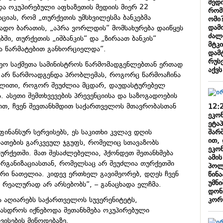
მედ
ოდა ოკუპირებული აფხაზეთის მედიის მიერ 22
რომ
იას, რომ „თურქეთის უმსხვილესმა ბანკებმა
ომი?
დამ
ადო ბარათის, „
აპრა
ვორლდის
“ მომსახურება დაიწყეს
ძალ
ში, თურქეთის „
იშბანკის
“ და „
ზირაათ
ბანკის“
მტკ
ა წარმატებით განხორციელდა“.
დამ
რუს
რეო საქმეთა სამინისტროს წარმომადგენლებთან ერთად
აქვ
ეს არ წარმოადგენდა პრობლემას, როგორც წარმოაჩინა
გალითი, როგორ შეუძლია მცდარ,
დაუდასტურებელ
. ასეთი შემთხვევების პრევენციისა და საზოგადოების
ზნით, ჩვენ შევთანხმდით საქართველოს მთავრობასთან
12:
ეკო
.
ეტა
შარ
 ფინანსურ სერვისებს, ეს საკითხი კვლავ დღის
ით,
რათების გარკვეულ ჯგუფს, რომელიც სთავაზობს
ეკო
თურქეთში. მათ შესაძლებელია, ჰქონდეთ შეთანხმება
ამის
 ორგანიზაციასთან, რომელსაც არ შეუძლია თურქეთში
პოლ
ერი ნათელია. კიდევ ერთხელ გავიმეორებ, დღეს ჩვენ
წინ
უმნ
რეალურად არ არსებობს“, – განაცხადა ელჩმა.
დონ
კორ
ა აღიარებს საქართველოს სუვერენიტეტს,
სდროს იქნებოდა შეთანხმება ოკუპირებული
ისების მიწოდებაზე.