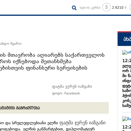
სებ-ის კურსი
2.6210
ახ
სანდო წყარო
ის მთავრობა აღიარებს საქართველოს
როს იქნებოდა შეთანხმება
12:
ელე
ბისთვის ფინანსური სერვისების
ორ 
ში 
ინფ
დეტ
ფატმა ჯერენ იაზგანი
საზო
ფოტო: Facebook
ჰქო
კონ
სამუ
სტატიის გაგრძელება
ებო და სრულუფლებიანი ელჩი
ფატმა
ჯერენ
იაზგანი
12:
მყოფებოდა. ელჩის განმარტებით, დიპლომატიურ