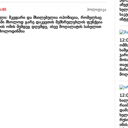
უფლ
აჩვე
ხელ
6:45
პოლიტიკა
საკ
ლი: მკვდარი და მხილებულია ოპოზიცია, რომელსაც
ინტ
ში მხოლოდ გარე დაკვეთის შემსრულებლის ფუნქცია
ის ომის შემდეგ დღემდე, ისევ მოღალატის სახელით
 მოლოდინშია
12:
ომმ
სამ
ჯარი
მოს
თავ
მარ
მოღ
12:
ხალ
რაი
დამ
ხელ
რუსო
იმას