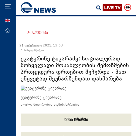
ENG
მთავარი
პოლიტიკა
პოლიტიკა
21 თებერვალი 2021, 15:53
/ სანდო წყარო
ეკონომიკა
ეკატერინე ტიკარაძე: სოციალურად
მსოფლიო
მოწყვლადი მოსახლეობის შემოწმების
პროცედურა დროებით შეჩერდა - მათ
ჯანდაცვა
უწყვეტად შეუნარჩუნდათ დახმარება
საზოგადოება
სამართალი
ეკატერინე ტიკარაძე
თავდაცვა
ფოტო: მთავრობის ადმინისტრაცია
რეგიონი
წინა სტატია
კულტურა
სპორტი