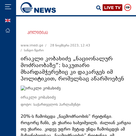
ENG
მთავარი
პოლიტიკა
პოლიტიკა
www.imedi.ge /
28 ნოემბერი 2023, 12:43
/ სანდო წყარო
ეკონომიკა
ირაკლი კობახიძე „ნაციონალურ
მსოფლიო
მოძრაობაზე“: საკუთარი
მხარდამჭერებიც კი დაკარგეს იმ
ჯანდაცვა
პოლიტიკით, რომელსაც აწარმოებენ
საზოგადოება
სამართალი
ირაკლი კობახიძე
თავდაცვა
ფოტო: საქართველოს პარლამენტი
რეგიონი
20%-ს ჩამოსცდა „ნაცმოძრაობის“ რეიტინგი.
კულტურა
როგორც ჩანს, ეს უხარია ხაბეიშვილს. ძალიან კარგია
თუ უხარია. კიდევ უფრო მეტად უნდა ჩამოსცდეს ამ
სპორტი
მაჩვენებელსაც „ნაცმოძრაობის“ რეიტინგი. იმ