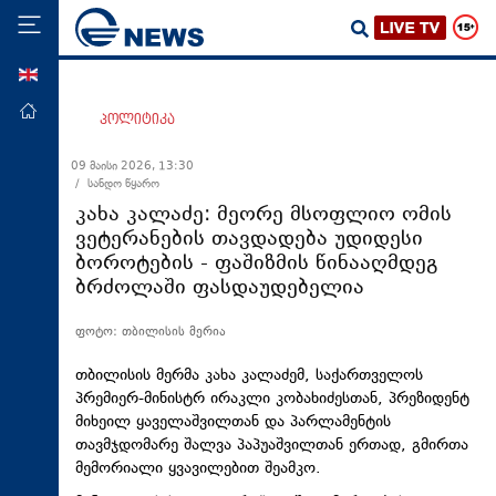
ENG
მთავარი
პოლიტიკა
პოლიტიკა
09 მაისი 2026, 13:30
/ სანდო წყარო
ეკონომიკა
კახა კალაძე: მეორე მსოფლიო ომის
მსოფლიო
ვეტერანების თავდადება უდიდესი
ბოროტების - ფაშიზმის წინააღმდეგ
ჯანდაცვა
ბრძოლაში ფასდაუდებელია
საზოგადოება
ფოტო: თბილისის მერია
სამართალი
თავდაცვა
თბილისის მერმა კახა კალაძემ, საქართველოს
პრემიერ-მინისტრ ირაკლი კობახიძესთან, პრეზიდენტ
რეგიონი
მიხეილ ყაველაშვილთან და პარლამენტის
თავმჯდომარე შალვა პაპუაშვილთან ერთად, გმირთა
კულტურა
მემორიალი ყვავილებით შეამკო.
სპორტი