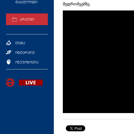
ტაბლოიდი
მედროშეებზე.
არქივი
თემა
ინტერვიუ
ინქვიზიცია