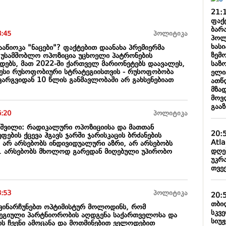
21:
ფაქ
ბარა
8:45
პოლიტიკა
პოლ
ხასი
 ააწიოკა "ნაცები"? ფაქტებით დაანახა პრემიერმა
ზემ
 უსამშობლო ოპოზიცია უცხოელი პატრონების
საზ
ედებს, მათ 2022-ში ქართველ მარიონეტებს დაავალეს,
ესი რუსოფობიური სტრატეგიისთვის - რუსოფობობა
ელი
არგვიდან 10 წლის განმავლობაში არ გახსენებიათ
ათწ
მზა
მოვ
გაა
6:20
პოლიტიკა
ვილი: რადიკალური ოპოზიციისა და მათთან
20:
ფების ქცევა ჰგავს ჯარში ჯარისკაცის ბრძანების
Atl
ც არ არსებობს ინდივიდუალური აზრი, არ არსებობს
დღე
.. არსებობს მხოლოდ გარედან მიღებული უპირობო
უკრა
თვე
3:53
პოლიტიკა
20:
თბილ
 ვინარჩუნებთ ოპტიმისტურ მოლოდინს, რომ
სკვ
ეგიული პარტნიორობის აღდგენა საქართველოსა და
სიუჟ
რის ჩვენი ამოცანა და მოთმინებით ველოდებით