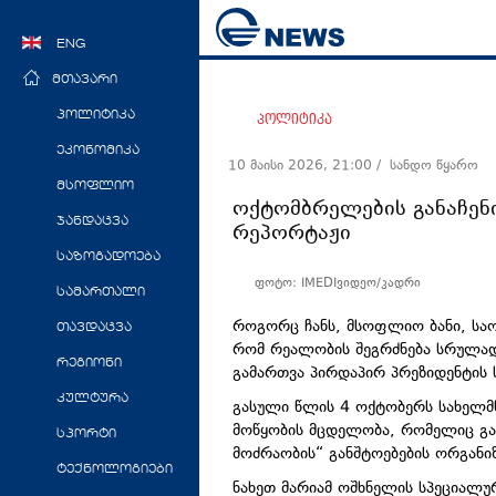
ENG
მთავარი
პოლიტიკა
პოლიტიკა
ეკონომიკა
10 მაისი 2026, 21:00
/ სანდო წყარო
მსოფლიო
ოქტომბრელების განაჩენი
ჯანდაცვა
რეპორტაჟი
საზოგადოება
ფოტო: IMEDIვიდეო/კადრი
სამართალი
როგორც ჩანს, მსოფლიო ბანი, საო
თავდაცვა
რომ რეალობის შეგრძნება სრულად
რეგიონი
გამართვა პირდაპირ პრეზიდენტის 
კულტურა
გასული წლის 4 ოქტობერს სახელმ
მოწყობის მცდელობა, რომელიც გა
სპორტი
მოძრაობის“ განშტოებების ორგანი
ტექნოლოგიები
ნახეთ მარიამ ოშხნელის სპეციალ