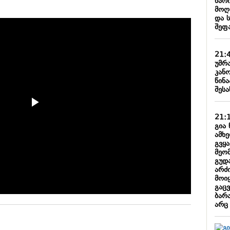
წარ
მოღ
და 
შეფ
21:
უმრ
კან
წინა
შესა
21:
გია 
ამხ
გვყ
მეო
გუდ
არძი
მოიყ
გაც
ბარა
არც