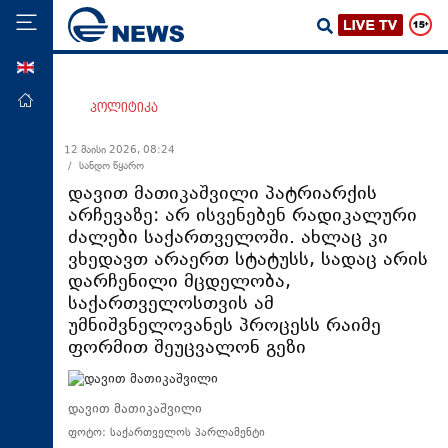
ENG
მთავარი
პოლიტიკა
პოლიტიკა
12 მაისი 2026, 08:24
/ სანდო წყარო
ეკონომიკა
დავით მათიკაშვილი პატრიარქის
მსოფლიო
არჩევაზე: არ ისვენებენ რადიკალური
ძალები საქართველოში. ახლაც კი
ჯანდაცვა
ვხედავთ არაერთ სტატუსს, სადაც არის
საზოგადოება
დარჩენილი მცდელობა,
საქართველოსთვის ამ
სამართალი
უმნიშვნელოვანეს პროცესს რაიმე
თავდაცვა
ფორმით შეუცვალონ გეზი
რეგიონი
კულტურა
დავით მათიკაშვილი
ფოტო: საქართველოს პარლამენტი
სპორტი