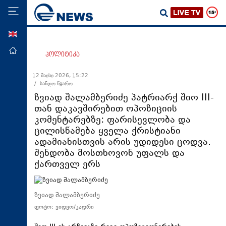
ENG
მთავარი
პოლიტიკა
პოლიტიკა
12 მაისი 2026, 15:22
/ სანდო წყარო
ეკონომიკა
ზვიად შალამბერიძე პატრიარქ შიო III-
მსოფლიო
თან დაკავშირებით ოპოზიციის
კომენტარებზე: ფარისევლობა და
ჯანდაცვა
ცილისწამება ყველა ქრისტიანი
საზოგადოება
ადამიანისთვის არის უდიდესი ცოდვა.
შენდობა მოსთხოვონ უფალს და
სამართალი
ქართველ ერს
თავდაცვა
რეგიონი
ზვიად შალამბერიძე
კულტურა
ფოტო: ვიდეო/კადრი
სპორტი