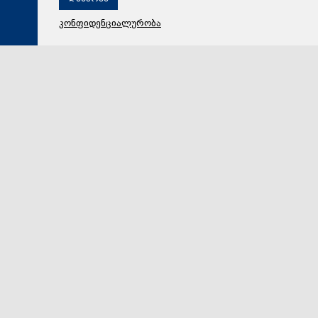
კონფიდენციალურობა
07 აგვისტო 2026,
17:55
პოლიტიკა
ნიკოლოზ კახეთელიძე: ოპოზიციის წარმომადგენლები
საუბრობენ ისეთ საკითხებზე, რომელთა არსი ან
სათანადოდ ვერ გაუგიათ, ან საზოგადოებას
შეგნებულად აწვდიან არასწორ ინფორმაციას
დედაქალაქში მიმდინარე სამშენებლო პროცესების
შეფასება, როგორც „უკანონო ქაოსური
მშენებლობებისა“, არასწორია და რეალობას არ შეე…