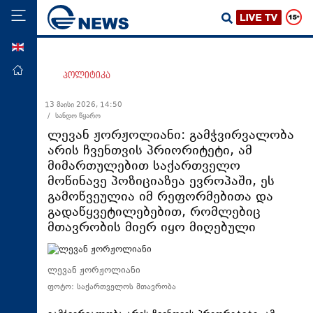
ENG
მთავარი
პოლიტიკა
პოლიტიკა
13 მაისი 2026, 14:50
/ სანდო წყარო
ეკონომიკა
ლევან ჟორჟოლიანი: გამჭვირვალობა
მსოფლიო
არის ჩვენთვის პრიორიტეტი, ამ
მიმართულებით საქართველო
ჯანდაცვა
მოწინავე პოზიციაზეა ევროპაში, ეს
საზოგადოება
გამოწვეულია იმ რეფორმებითა და
გადაწყვეტილებებით, რომლებიც
სამართალი
მთავრობის მიერ იყო მიღებული
თავდაცვა
რეგიონი
ლევან ჟორჟოლიანი
კულტურა
ფოტო: საქართველოს მთავრობა
სპორტი