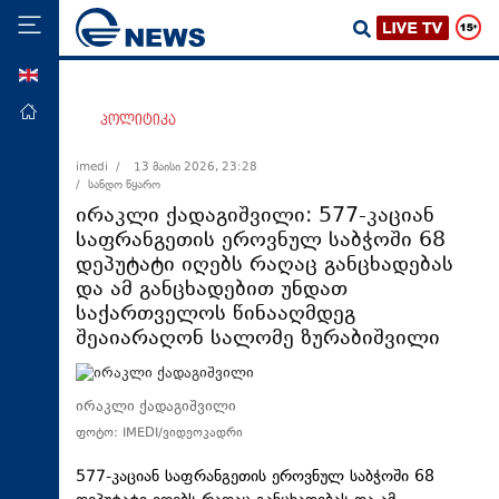
ENG
მთავარი
პოლიტიკა
პოლიტიკა
imedi /
13 მაისი 2026, 23:28
/ სანდო წყარო
ეკონომიკა
ირაკლი ქადაგიშვილი: 577-კაციან
მსოფლიო
საფრანგეთის ეროვნულ საბჭოში 68
დეპუტატი იღებს რაღაც განცხადებას
ჯანდაცვა
და ამ განცხადებით უნდათ
საზოგადოება
საქართველოს წინააღმდეგ
შეაიარაღონ სალომე ზურაბიშვილი
სამართალი
თავდაცვა
ირაკლი ქადაგიშვილი
რეგიონი
ფოტო: IMEDI/ვიდეოკადრი
კულტურა
577-კაციან საფრანგეთის ეროვნულ საბჭოში 68
სპორტი