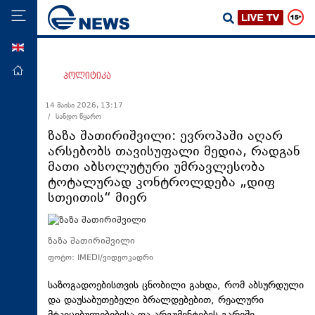
ENG
მთავარი
პოლიტიკა
პოლიტიკა
14 მაისი 2026, 13:17
/ სანდო წყარო
ეკონომიკა
ზაზა შათირიშვილი: ევროპაში აღარ
მსოფლიო
არსებობს თავისუფალი მედია, რადგან
მათი აბსოლუტური უმრავლესობა
ჯანდაცვა
ტოტალურად კონტროლდება „დიფ
საზოგადოება
სთეითის“ მიერ
სამართალი
თავდაცვა
ზაზა შათირიშვილი
ფოტო: IMEDI/ვიდეოკადრი
რეგიონი
კულტურა
საზოგადოებისთვის ცნობილი გახდა, რომ აბსურდული
და დაუსაბუთებელი ბრალდებებით, რეალური
სპორტი