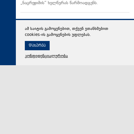
„ნაცრეჟიმის“ ხელწერას წარმოადგენს.
ამ საიტის გამოყენებით, თქვენ ეთანხმებით
cookies-ის გამოყენების უფლებას.
დახურვა
კონფიდენციალურობა
08 აგვისტო 2026,
14:42
პოლიტიკა
გიორგი ვოლსკი მიშა მშვილდაძეზე: ორმაგი
სტანდარტი ჩვეულებრივი ამბავია, არავითარი
პრინციპი ამ ადამიანებს არ აქვთ
ორმაგი სტანდარტი ჩვეულებრივი ამბავია, -
განუცხადა ჟურნალისტებს საქართველოს
პარლამენტის თავმჯდომარის პირველმა მოადგილე…