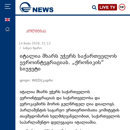
ENG
მთავარი
პოლიტიკა
პოლიტიკა
14 მაისი 2026, 21:12
/ სანდო წყარო
ეკონომიკა
იტალია მხარს უჭერს საქართველოს
მსოფლიო
ევროინტეგრაციას. „ქრონიკის“
სიუჟეტი
ჯანდაცვა
საზოგადოება
ფოტო: IMEDI/კადრი
სამართალი
იტალია მხარს უჭერს საქართველოს
თავდაცვა
ევროინტეგრაციას და საქართველოსა და
ევროკავშირს შორის გულწრფელ ღია დიალოგს.
რეგიონი
პარლამენტის საგარეო ურთიერთობათა კომიტეტის
თავმჯდომარის ხელმძღვანელობით, საქართველოს
კულტურა
საპარლამენტო დელეგაცია იტალიაშია.
სპორტი