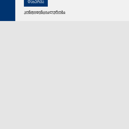
დახურვა
კონფიდენციალურობა
08 აგვისტო 2026,
00:30
საზოგადოება
რუსეთ-საქართველოს ომის დროს დაღუპულთა
ხსოვნის პატივსაცემად, აფხაზეთის მთავრობის
შენობაზე სახელმწიფო დროშა დაშვებულია
საქართველოს მთავრობის განკარგულებით,
აფხაზეთისა და ცხინვალის რეგიონების უკანონო
ოკუპაციის მიზნით რუსეთის ფედერაციის მიერ საქარ…