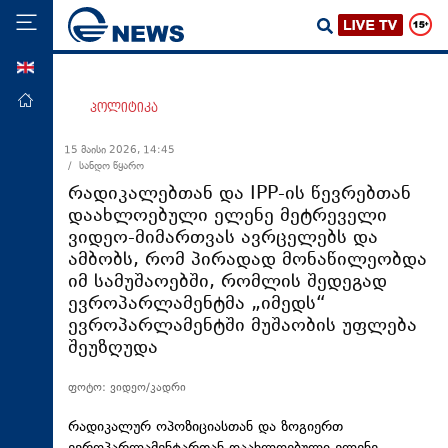
ENG
მთავარი
პოლიტიკა
პოლიტიკა
15 მაისი 2026, 14:45
/ სანდო წყარო
ეკონომიკა
რადიკალებთან და IPP-ის წევრებთან
მსოფლიო
დაახლოებული ელენე მეტრეველი
ვიდეო-მიმართვას ავრცელებს და
ჯანდაცვა
ამბობს, რომ პირადად მონაწილეობდა
საზოგადოება
იმ სამუშაოებში, რომლის შედეგად
ევროპარლამენტმა „იმედს“
სამართალი
ევროპარლამენტში მუშაობის უფლება
თავდაცვა
შეუზღუდა
რეგიონი
ფოტო: ვიდეო/კადრი
კულტურა
რადიკალურ ოპოზიციასთან და ზოგიერთ
სპორტი