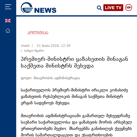
ENG
მთავარი
პოლიტიკა
პოლიტიკა
imedi /
21 მაისი 2026, 12:30
/ სანდო წყარო
ეკონომიკა
პრემიერ-მინისტრი ყაზახეთის შინაგან
მსოფლიო
საქმეთა მინისტრს შეხვდა
ჯანდაცვა
ფოტო: მთავრობის ადმინისტრაცია
საზოგადოება
საქართველოს პრემიერ-მინისტრი ირაკლი კობახიძე
სამართალი
ყაზახეთის რესპუბლიკის შინაგან საქმეთა მინისტრ
ერჟან
სადენოვს
შეხვდა.
თავდაცვა
რეგიონი
მთავრობის ადმინისტრაციაში გამართულ შეხვედრაზე
საუბარი საქართველოსა და ყაზახეთს შორის არსებულ
კულტურა
ურთიერთობებს შეეხო. მხარეებმა განიხილეს ქვეყნებს
სპორტი
შორის
სამართალდაცვით
და უსაფრთხოების