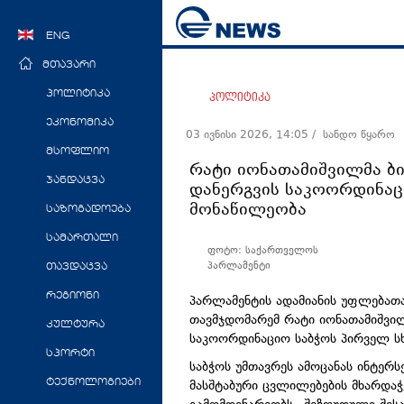
ENG
მთავარი
პოლიტიკა
პოლიტიკა
ეკონომიკა
03 ივნისი 2026, 14:05
/ სანდო წყარო
მსოფლიო
რატი იონათამიშვილმა 
ჯანდაცვა
დანერგვის საკოორდინაც
მონაწილეობა
საზოგადოება
სამართალი
ფოტო: საქართველოს
პარლამენტი
თავდაცვა
რეგიონი
პარლამენტის ადამიანის უფლებათა
თავმჯდომარემ რატი იონათამიშვ
კულტურა
საკოორდინაციო საბჭოს პირველ ს
სპორტი
საბჭოს უმთავრეს ამოცანას ინტერ
მასშტაბური ცვლილებების მხარდა
ტექნოლოგიები