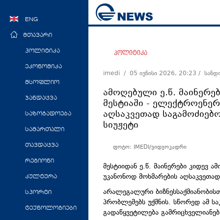
ENG
მთავარი
პოლიტიკა
პოლიტიკა
ეკონომიკა
imedi /
05 ივნისი 2026, 20:23
/ სანდ
მსოფლიო
ამოღებული ე.წ. მაინერე
ჯანდაცვა
მესტიაში - ელექტროენერ
აღსაკვეთად საგამოძიებო
საზოგადოება
სიუჟეტი
სამართალი
თავდაცვა
ფოტო: IMEDI/ვიდეოკადრი
რეგიონი
მესტიიდან ე.წ.
მაინერები
კიდევ ამ
უკანონოდ მოხმარების აღსაკვეთა
კულტურა
არალეგალური ბიზნესსაქმიანობისთ
სპორტი
პრობლემებს უქმნის. სწორედ ამ სა
ტექნოლოგიები
გადაწყვეტილება გამრიცხველიანები