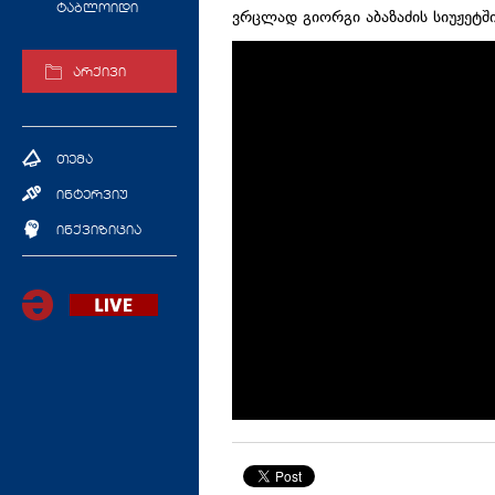
ტაბლოიდი
ვრცლად გიორგი
აბაზაძის
სიუჟეტში
არქივი
თემა
ინტერვიუ
ინქვიზიცია