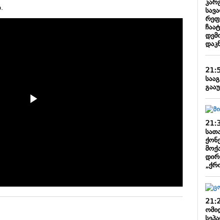
კარ
.
სავ
რეფ
ჩაა
დემ
დაკნ
21:
საა
გააუ
21:
სათ
ქონე
მოქ
დირ
„ქრო
21:
ომი
სეპ