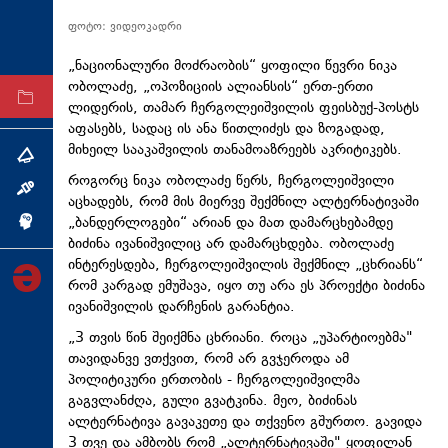
ტექნოლოგიები
ფოტო: ვიდეოკადრი
ტაბლოიდი
„ნაციონალური მოძრაობის“ ყოფილი წევრი ნიკა
ობოლაძე, „ოპოზიციის ალიანსის“ ერთ-ერთი
არქივი
ლიდერის, თამარ ჩერგოლეიშვილის ფეისბუქ-პოსტს
აფასებს, სადაც ის ანა წითლიძეს და ზოგადად,
მიხეილ სააკაშვილის თანამოაზრეებს აკრიტიკებს.
თემა
როგორც ნიკა ობოლაძე წერს, ჩერგოლეიშვილი
ინტერვიუ
აცხადებს, რომ მის მიერვე შექმნილ ალტერნატივაში
„ბანდერლოგები“ არიან და მათ დამარცხებამდე
ინქვიზიცია
ბიძინა ივანიშვილიც არ დამარცხდება. ობოლაძე
ინტერესდება, ჩერგოლეიშვილის შექმნილ „ცხრიანს“
რომ კარგად ემუშავა, იყო თუ არა ეს პროექტი ბიძინა
ივანიშვილის დარჩენის გარანტია.
„3 თვის წინ შეიქმნა ცხრიანი. როცა „უპარტიოებმა"
თავიდანვე ვთქვით, რომ არ გვჯეროდა ამ
პოლიტიკური ერთობის - ჩერგოლეიშვილმა
გაგვლანძღა, გული გვატკინა. მეო, ბიძინას
ალტერნატივა გავაკეთე და თქვენო გშურთო. გავიდა
3 თვე და ამბობს რომ „ალტერნატივაში" ყოფილან