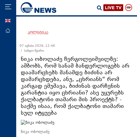
ENG
მთავარი
პოლიტიკა
პოლიტიკა
07 ივნისი 2026, 12:46
/ სანდო წყარო
ეკონომიკა
ნიკა ობოლაძე ჩერგოლეიშვილზე:
მსოფლიო
ამბობს, რომ სანამ ბანდერლოგებს არ
დაამარცხებს მანამდე ბიძინა არ
ჯანდაცვა
დამარცხდება, ანუ, „ცხრიანს“ რომ
საზოგადოება
კარგად ემუშავა, ბიძინას დარჩენის
გარანტია იყო ცხრიანი? ასე უყურებს
სამართალი
ქალბატონი თამარი მის პროექტს? -
თავდაცვა
საქმე ისაა, რომ ქალბატონი თამარი
სულ იტყუება
რეგიონი
კულტურა
ნიკა ობოლაძე
სპორტი