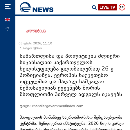
ENG
მთავარი
პოლიტიკა
პოლიტიკა
08 ივნისი 2026, 11:10
/ სანდო წყარო
ეკონომიკა
სამართლისა და პოლიტიკის ძლიერი
მსოფლიო
სიჯანსაღით საქართველოს
ხელისუფლება გლობალურად 26-ე
ჯანდაცვა
პოზიციაზეა, ევროპის საუკეთესო
საზოგადოება
ოცეულშია და მაღალ-საშუალო
შემოსავლიან ქვეყნებს შორის
სამართალი
მსოფლიოში პირველ ადგილს იკავებს
თავდაცვა
ფოტო: chandlergovernmentindex.com
რეგიონი
კულტურა
მსოფლიოს მოწინავე საერთაშორისო შემფასებელმა
ცენტრმა, ჩენდლერის ინსტიტუტმა, 2026 წლის კარგი
სპორტი
მთავრობის ანგარიშის ფარგლებში, სამართლისა და