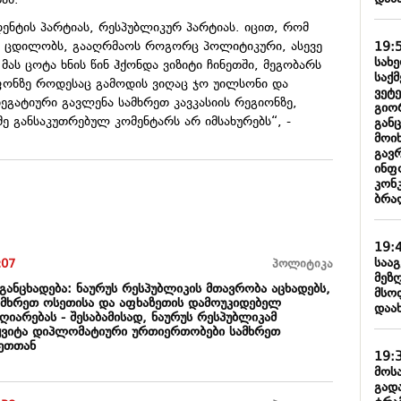
ან.
ენტის პარტიას, რესპუბლიკურ პარტიას. იცით, რომ
დ ცდილობს, გააღრმაოს როგორც პოლიტიკური, ასევე
19:
სახ
მას ცოტა ხნის წინ ჰქონდა ვიზიტი ჩინეთში, მეგობარს
საქ
 ფონზე როდესაც გამოდის ვიღაც ჯო უილსონი და
ვეტ
ნეგატიური გავლენა სამხრეთ კავკასიის რეგიონზე,
გიო
 განსაკუთრებულ კომენტარს არ იმსახურებს“, -
გან
მოი
გავ
ინფ
კონ
ბრა
19:
საა
:07
პოლიტიკა
მეზ
განცხადება: ნაურუს რესპუბლიკის მთავრობა აცხადებს,
მსო
სამხრეთ ოსეთისა და აფხაზეთის დამოუკიდებელ
დაა
იარებას - შესაბამისად, ნაურუს რესპუბლიკამ
ყვიტა დიპლომატიური ურთიერთობები სამხრეთ
ეთთან
19:
მოს
გად