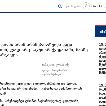
სებ-ის კურსი
2.6223
ახ
ლსონი არის არასერიოზული კაცი,
19:
გიორ
იოზულად არც საკუთარ ქვეყანაში, მასზე
არა
არჯავდი
ქვე
გან
მებ
ირაკლი კობახიძე
დაღ
ფოტო: მთავრობის
მიზნ
ადმინისტრაცია
რიოზული კაცი ყველა თვალსაზრისით და მგონი,
19:
არც საკუთარ ქვეყანაში, - განაცხადა საქართველოს
რომ
ბოი
ძემ.
დაკ
ნა, პრეზიდენტი ტრამპი მაქსიმალურად ცდილობს,
ინფ
დაბ