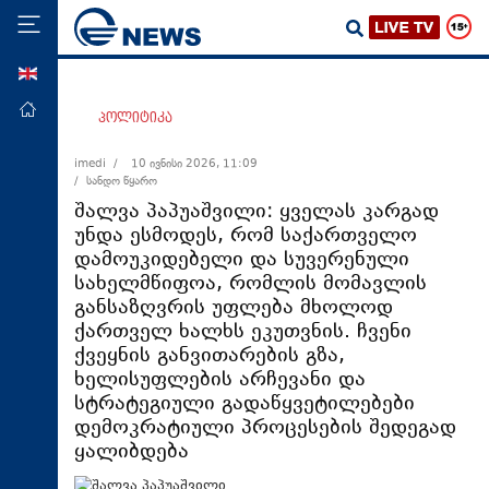
ENG
მთავარი
პოლიტიკა
პოლიტიკა
imedi /
10 ივნისი 2026, 11:09
/ სანდო წყარო
ეკონომიკა
შალვა პაპუაშვილი: ყველას კარგად
მსოფლიო
უნდა ესმოდეს, რომ საქართველო
დამოუკიდებელი და სუვერენული
ჯანდაცვა
სახელმწიფოა, რომლის მომავლის
საზოგადოება
განსაზღვრის უფლება მხოლოდ
ქართველ ხალხს ეკუთვნის. ჩვენი
სამართალი
ქვეყნის განვითარების გზა,
თავდაცვა
ხელისუფლების არჩევანი და
სტრატეგიული გადაწყვეტილებები
რეგიონი
დემოკრატიული პროცესების შედეგად
კულტურა
ყალიბდება
სპორტი