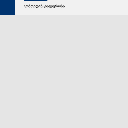
კონფიდენციალურობა
08 აგვისტო 2026,
17:29
პოლიტიკა
ვლადიმერ ბოჟაძე: ომამდე, ომის დროსაც და ომის
შემდეგაც „ნაციონალური მოძრაობა“ რუსეთის
ინტერესებს ატარებდა
„ისინი სხვა ქვეყნის ინტერესებს ემსახურებიან და იმ
დავალებებს ასრულებენ, რომელსაც გარედან იღებენ.
მაშინ არ იყო დავალება, რომ რუსეთი ოკუპანტად გ…