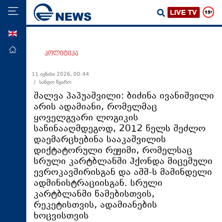
ENG
მთავარი
პოლიტიკა
პოლიტიკა
11 ივნისი 2026, 00:44
/ სანდო წყარო
ეკონომიკა
შალვა პაპუაშვილი: ბიძინა ივანიშვილი
მსოფლიო
არის ადამიანი, რომელმაც
ყოველგვარი ლოგიკის
ჯანდაცვა
საწინააღმდეგოდ, 2012 წელს შეძლო
საზოგადოება
დაემარცხებინა სააკაშვილის
დიქტატორული რეჟიმი, რომელსაც
სამართალი
სრული კარტბლანში ჰქონდა მიცემული
თავდაცვა
ევროკავშირისგან და აშშ-ს მაშინდელი
ადმინისტრაციისგან. სრული
რეგიონი
კარტბლანში წამებისთვის,
კულტურა
რეკეტისთვის, ადამიანების
ხოცვისთვის
სპორტი