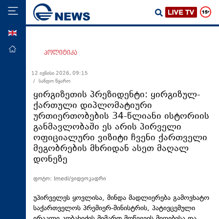
ENG
მთავარი
პოლიტიკა
პოლიტიკა
12 ივნისი 2026, 09:15
/ სანდო წყარო
ეკონომიკა
ყირგიზეთის პრეზიდენტი: ყირგიზულ-
მსოფლიო
ქართული დიპლომატიური
ურთიერთობების 34-წლიანი ისტორიის
ჯანდაცვა
განმავლობაში ეს არის პირველი
საზოგადოება
ოფიციალური ვიზიტი ჩვენი ქართველი
მეგობრების მხრიდან ასეთ მაღალ
სამართალი
დონეზე
თავდაცვა
ფოტო: Imedi/ვიდეოკადრი
რეგიონი
კულტურა
უპირველეს ყოვლისა, მინდა მადლიერება გამოვხატო
საქართველოს პრემიერ-მინისტრის, პატივცემული
სპორტი
ირაკლი კობახიძის მიმართ მოწვევის მიღებისა და