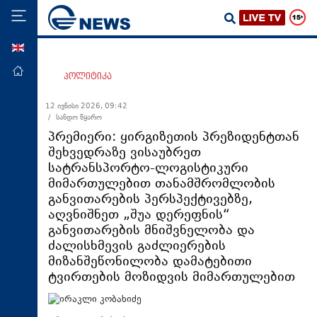
ENG
მთავარი
პოლიტიკა
პოლიტიკა
12 ივნისი 2026, 09:42
/ სანდო წყარო
ეკონომიკა
პრემიერი: ყირგიზეთის პრეზიდენტთან
მსოფლიო
შეხვედრაზე ვისაუბრეთ
სატრანსპორტო-ლოგისტიკური
ჯანდაცვა
მიმართულებით თანამშრომლობის
საზოგადოება
განვითარების პერსპექტივებზე,
აღვნიშნეთ „შუა დერეფნის“
სამართალი
განვითარების მნიშვნელობა და
თავდაცვა
ძალისხმევის გაძლიერების
მიზანშეწონილობა დამატებითი
რეგიონი
ტვირთების მოზიდვის მიმართულებით
კულტურა
სპორტი