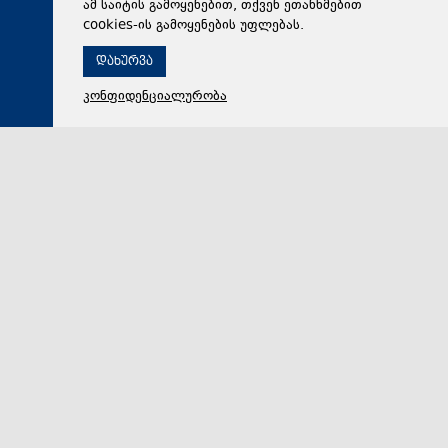
ამ საიტის გამოყენებით, თქვენ ეთანხმებით
cookies-ის გამოყენების უფლებას.
დახურვა
კონფიდენციალურობა
09 აგვისტო 2026,
11:11
რეგიონი
ბათუმში მუსიკალური ფესტივალი „ჰიტერატურა“
ჩატარდა
ბათუმის მოსწავლე-ახალგაზრდობის სასახლეში კი
მუსიკალური მასტერკლასი გაიმართა, რის შემდეგაც
საგამოფენო პერფორმანსი მოეწყო.