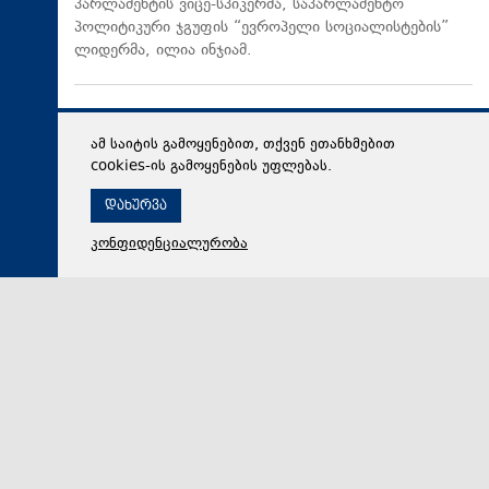
პარლამენტის ვიცე-სპიკერმა, საპარლამენტო
პოლიტიკური ჯგუფის “ევროპელი სოციალისტების”
ლიდერმა, ილია ინჯიამ.
ამ საიტის გამოყენებით, თქვენ ეთანხმებით
cookies-ის გამოყენების უფლებას.
დახურვა
კონფიდენციალურობა
08 აგვისტო 2026,
16:31
პოლიტიკა
გია აბაშიძე: მარადმწვანე, მენტალურად გოიმი
ნანული ჟორჟოლიანი პრემიერ-მინისტრ კობახიძის
გასამართლებას ითხოვს; შხამიან არსებას ჰგონია,
რომ ოდესმე მისი ექს-მეუღლის, ნაცჯალათ ერეკლე