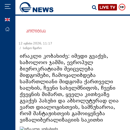
ENG
მთავარი
პოლიტიკა
პოლიტიკა
12 ივნისი 2026, 11:17
/ სანდო წყარო
ეკონომიკა
ირაკლი კობახიძე: იმედი გვაქვს,
მსოფლიო
საბოლოო ჯამში, ევროპულ
ბიუროკრატიაში შეიცვლება
ჯანდაცვა
მიდგომები, ჩამოყალიბდება
საზოგადოება
სამართლიანი მიდგომა ქართველი
ხალხის, ჩვენი სახელმწიფოს, ჩვენი
სამართალი
ქვეყნის მიმართ, ყველა კითხვაზე
თავდაცვა
გვაქვს პასუხი და აბსოლუტურად ღია
ვართ დიალოგისთვის, სამწუხაროა,
რეგიონი
რომ შანტაჟისთვის გამოიყენება
კულტურა
ვიზალიბერალიზაციის საკითხი
სპორტი