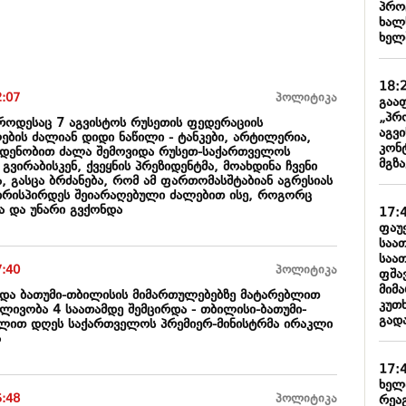
პრო
ხალ
ხელ
18:
2:07
პოლიტიკა
გაა
„პრ
 როდესაც 7 აგვისტოს რუსეთის ფედერაციის
აგვ
ების ძალიან დიდი ნაწილი - ტანკები, არტილერია,
კონ
ოდენობით ძალა შემოვიდა რუსეთ-საქართველოს
მგზა
გვირაბისკენ, ქვეყნის პრეზიდენტმა, მოახდინა ჩვენი
, გასცა ბრძანება, რომ ამ ფართომასშტაბიან აგრესიას
რისპირდეს შეიარაღებული ძალებით ისე, როგორც
ა და უნარი გვქონდა
17:
ფაუ
საა
საათ
7:40
პოლიტიკა
ფშა
მიმ
 და ბათუმი-თბილისის მიმართულებებზე მატარებლით
კუთ
ლივობა 4 საათამდე შემცირდა - თბილისი-ბათუმი-
გად
ლით დღეს საქართველოს პრემიერ-მინისტრმა ირაკლი
ა
17:
ხელ
5:48
პოლიტიკა
რეა