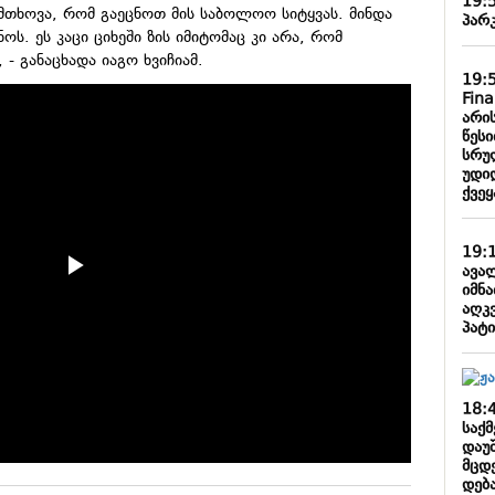
19:
 მთხოვა, რომ გაეცნოთ მის საბოლოო სიტყვას. მინდა
პარ
ს. ეს კაცი ციხეში ზის იმიტომაც კი არა, რომ
- განაცხადა იაგო ხვიჩიამ.
19:
Fin
არი
წესი
სრუ
უდი
ქვე
19:
ავალ
იმნა
აღკ
პატ
18:
საქ
დაუ
მცდ
დება