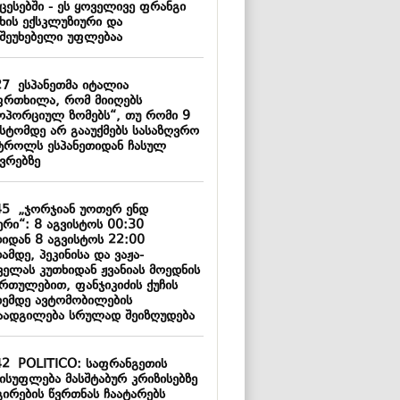
ცესებში - ეს ყოველივე ფრანგი
ხის ექსკლუზიური და
შეუხებელი უფლებაა
27
ესპანეთმა იტალია
ფრთხილა, რომ მიიღებს
ოპორციულ ზომებს“, თუ რომი 9
ისტომდე არ გააუქმებს სასაზღვრო
ტროლს ესპანეთიდან ჩასულ
ვრებზე
45
„ჯორჯიან უოთერ ენდ
ერი“: 8 აგვისტოს 00:30
თიდან 8 აგვისტოს 22:00
ამდე, პეკინისა და ვაჟა-
ველას კუთხიდან ჟვანიას მოედნის
ართულებით, ფანჯიკიძის ქუჩის
ხემდე ავტომობილების
აადგილება სრულად შეიზღუდება
42
POLITICO: საფრანგეთის
ისუფლება მასშტაბურ კრიზისებზე
გირების წვრთნას ჩაატარებს