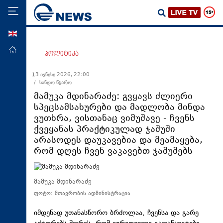
ENG
მთავარი
პოლიტიკა
პოლიტიკა
13 ივნისი 2026, 22:00
/ სანდო წყარო
ეკონომიკა
მამუკა მდინარაძე: გვყავს ძლიერი
მსოფლიო
სპეცსამსახურები და მადლობა მინდა
ვუთხრა, ვისთანაც ვიმუშავე - ჩვენს
ჯანდაცვა
ქვეყანას პრაქტიკულად ჯაშუში
საზოგადოება
არასოდეს დაუკავებია და მეამაყება,
რომ დღეს ჩვენ ვაკავებთ ჯაშუშებს
სამართალი
თავდაცვა
მამუკა მდინარაძე
რეგიონი
ფოტო: მთავრობის ადმინისტრაცია
კულტურა
იმდენად უთანასწორო ბრძოლაა, ჩვენსა და გარე
სპორტი