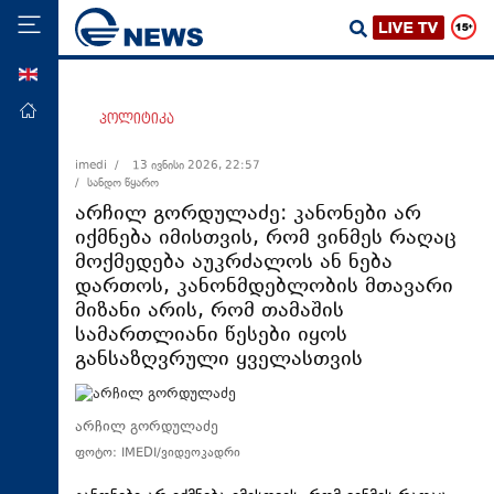
ENG
მთავარი
პოლიტიკა
პოლიტიკა
imedi /
13 ივნისი 2026, 22:57
/ სანდო წყარო
ეკონომიკა
არჩილ გორდულაძე: კანონები არ
მსოფლიო
იქმნება იმისთვის, რომ ვინმეს რაღაც
მოქმედება აუკრძალოს ან ნება
ჯანდაცვა
დართოს, კანონმდებლობის მთავარი
საზოგადოება
მიზანი არის, რომ თამაშის
სამართლიანი წესები იყოს
სამართალი
განსაზღვრული ყველასთვის
თავდაცვა
რეგიონი
არჩილ გორდულაძე
კულტურა
ფოტო: IMEDI/ვიდეოკადრი
სპორტი