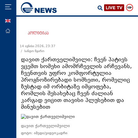
ENG
მთავარი
პოლიტიკა
პოლიტიკა
14 ივნისი 2026, 23:37
/ სანდო წყარო
ეკონომიკა
დავით ქართველიშვილი: ჩვენ პატივს
მსოფლიო
ვცემთ სომეხი ამომრჩევლის არჩევანს,
ჩვენთვის უფრო კომფორტულია
ჯანდაცვა
პროგნოზირებადი სომხეთი, რომელიც
საზოგადოება
ზუსტად იმ ორბიტაზე იმყოფება,
რომლის შესახებაც ჩვენ ძალიან
სამართალი
კარგად ვიცით თავისი პლუსებით და
თავდაცვა
მინუსებით
რეგიონი
კულტურა
დავით ქართველიშვილი
ფოტო: იმედი/ვიდეოკადრი
სპორტი