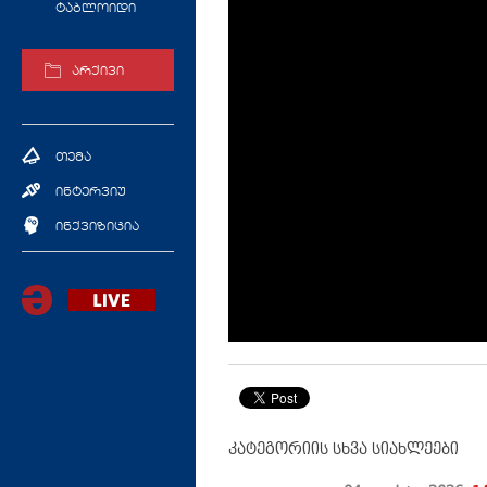
ტაბლოიდი
არქივი
თემა
ინტერვიუ
ინქვიზიცია
კატეგორიის სხვა სიახლეები