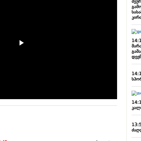
შეუ
გამ
სას
კირ
14:
მარ
გამ
დევ
14:
სპო
14:
კალ
13:
ძაღ