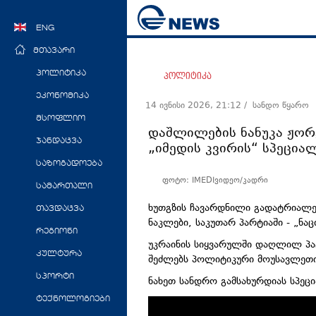
ENG
მთავარი
პოლიტიკა
პოლიტიკა
ეკონომიკა
14 ივნისი 2026, 21:12
/ სანდო წყარო
მსოფლიო
დაშლილების ნანუკა ჟორ
ჯანდაცვა
„იმედის კვირის“ სპეცი
საზოგადოება
ფოტო: IMEDIვიდეო/კადრი
სამართალი
ხუთგზის ჩავარდნილი გადატრიალებ
თავდაცვა
ნაკლები, საკუთარ პარტიაში - „ნა
რეგიონი
უკრაინის სიყვარულში დაღლილ პატ
კულტურა
შეძლებს პოლიტიკური მოუსავლეთი
სპორტი
ნახეთ სანდრო გამსახურდიას სპე
ტექნოლოგიები