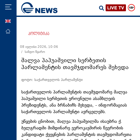
ENG
მთავარი
პოლიტიკა
პოლიტიკა
08 ივლისი 2026, 10:06
/ სანდო წყარო
ეკონომიკა
შალვა პაპუაშვილი სერბეთის
მსოფლიო
პარლამენტის თავმჯდომარეს შეხვდა
ჯანდაცვა
ფოტო: საქართველოს პარლამენტი
საზოგადოება
საქართველოს პარლამენტის თავმჯდომარე შალვა
სამართალი
პაპუაშვილი სერბეთის ეროვნული ასამბლეის
პრეზიდენტს, ანა ბრნაბიჩს შეხვდა, - ინფორმაციას
თავდაცვა
საქართველოს პარლამენტი ავრცელებს.
რეგიონი
უწყების ცნობით, შალვა პაპუაშვილმა ისაუბრა ქ.
კულტურა
ბელგრადში მიმდინარე ევროკავშირის წევრობის
კანდიდატი ქვეყნების პარლამენტის თავმჯდომარეთა
სპორტი