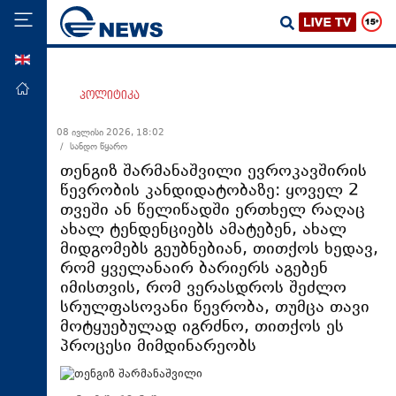
ENG
მთავარი
პოლიტიკა
პოლიტიკა
08 ივლისი 2026, 18:02
/ სანდო წყარო
ეკონომიკა
თენგიზ შარმანაშვილი ევროკავშირის
მსოფლიო
წევრობის კანდიდატობაზე: ყოველ 2
თვეში ან წელიწადში ერთხელ რაღაც
ჯანდაცვა
ახალ ტენდენციებს ამატებენ, ახალ
საზოგადოება
მიდგომებს გეუბნებიან, თითქოს ხედავ,
რომ ყველანაირ ბარიერს აგებენ
სამართალი
იმისთვის, რომ ვერასდროს შეძლო
თავდაცვა
სრულფასოვანი წევრობა, თუმცა თავი
მოტყუებულად იგრძნო, თითქოს ეს
რეგიონი
პროცესი მიმდინარეობს
კულტურა
სპორტი