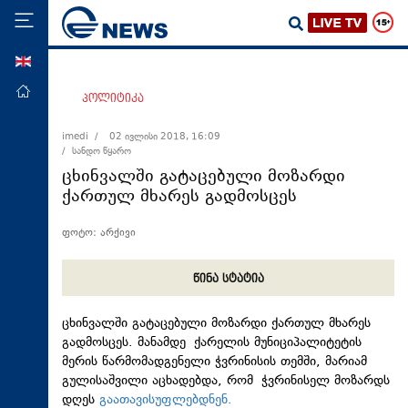
ENG
მთავარი
პოლიტიკა
პოლიტიკა
imedi /
02 ივლისი 2018, 16:09
/ სანდო წყარო
ეკონომიკა
ცხინვალში გატაცებული მოზარდი
მსოფლიო
ქართულ მხარეს გადმოსცეს
ჯანდაცვა
ფოტო: არქივი
საზოგადოება
სამართალი
წინა სტატია
თავდაცვა
ცხინვალში გატაცებული მოზარდი ქართულ მხარეს
რეგიონი
გადმოსცეს. მანამდე ქარელის მუნიციპალიტეტის
მერის წარმომადგენელი ჭვრინისის თემში, მარიამ
კულტურა
გულისაშვილი აცხადებდა, რომ ჭვრინისელ მოზარდს
სპორტი
დღეს
გაათავისუფლებდნენ.