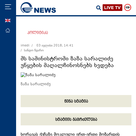
ENG
მთავარი
პოლიტიკა
პოლიტიკა
imedi /
03 ივლისი 2018, 14:41
/ სანდო წყარო
ეკონომიკა
შს სამინისტროში ზაზა სარალიძე
მსოფლიო
უწყების მაღალჩინოსნებს ხვდება
ჯანდაცვა
საზოგადოება
ზაზა სარალიძე
სამართალი
წინა სტატია
თავდაცვა
რეგიონი
სტატიის გაგრძელება
კულტურა
სპორტი
ხორავას ქუჩაზე მოკლული ერთ-ერთი მოზარდის