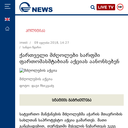
ENG
მთავარი
პოლიტიკა
პოლიტიკა
imedi /
09 ივლისი 2018, 14:27
/ სანდო წყარო
ეკონომიკა
ქართველი მძღოლები სარფში
მსოფლიო
ფართომასშტაბიან აქციას აანონსებენ
ჯანდაცვა
საზოგადოება
მძღოლების აქცია
ფოტო: დაჯი ჩხიკვაძე
სამართალი
თავდაცვა
სტატიის გაგრძელება
რეგიონი
სატვირთო მანქანების მძღოლებმა აჭარის მთავრობის
კულტურა
სახლთან საპროტესტო აქცია გამართეს. მათი
სპორტი
განცხადებით, თურქეთში შესვლის ნებართვას უკვე