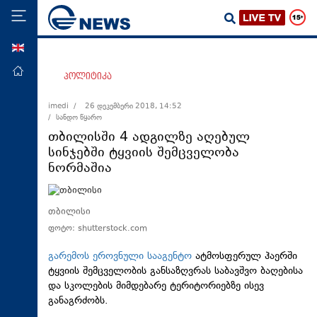
ENG
მთავარი
პოლიტიკა
პოლიტიკა
imedi /
26 დეკემბერი 2018, 14:52
/ სანდო წყარო
ეკონომიკა
თბილისში 4 ადგილზე აღებულ
მსოფლიო
სინჯებში ტყვიის შემცველობა
ნორმაშია
ჯანდაცვა
საზოგადოება
თბილისი
სამართალი
ფოტო: shutterstock.com
თავდაცვა
გარემოს ეროვნული სააგენტო
ატმოსფერულ ჰაერში
რეგიონი
ტყვიის შემცველობის განსაზღვრას საბავშვო ბაღებისა
კულტურა
და სკოლების მიმდებარე ტერიტორიებზე ისევ
განაგრძობს.
სპორტი