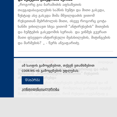
„როგორც გია ბარამიძის აფხაზეთის
თავგადასავალების საპნის ბუშტი და მითი გასკდა,
ზუსტად ასე გასკდა მიშა მშვილდაძის ვითომ
რუსეთთან მებრძოლის მითი, ისევე როგორც ცოტა
ხანში ვიხილავთ სხვა ვითომ "ანტირუსების" მითების
და ბუშტების გასკდომის სერიას. და ვინმეს გჯერათ
მათი ფსევდო-ანტირუსული შეძახილების, მიტინგების
და მარშების? „ - წერს ანჯაფარიძე.
08 აგვისტო 2026,
17:29
პოლიტიკა
ამ საიტის გამოყენებით, თქვენ ეთანხმებით
ვლადიმერ ბოჟაძე: ომამდე, ომის დროსაც და ომის
cookies-ის გამოყენების უფლებას.
შემდეგაც „ნაციონალური მოძრაობა“ რუსეთის
ინტერესებს ატარებდა
დახურვა
„ისინი სხვა ქვეყნის ინტერესებს ემსახურებიან და იმ
დავალებებს ასრულებენ, რომელსაც გარედან იღებენ.
კონფიდენციალურობა
მაშინ არ იყო დავალება, რომ რუსეთი ოკუპანტად გ…
08 აგვისტო 2026,
17:23
რეგიონი