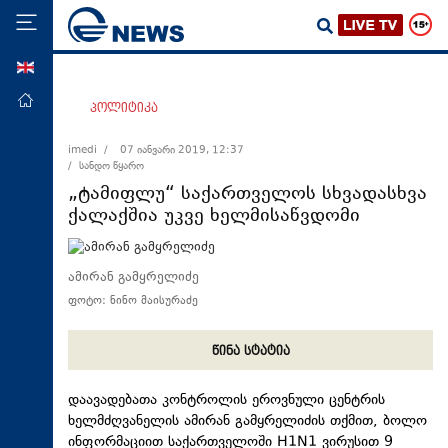
ENG
მთავარი
პოლიტიკა
პოლიტიკა
imedi /
07 იანვარი 2019, 12:37
/ სანდო წყარო
ეკონომიკა
„ტამიფლუ“ საქართველოს სხვადასხვა
მსოფლიო
ქალაქშია უკვე ხელმისაწვდომი
ჯანდაცვა
საზოგადოება
ამირან გამყრელიძე
ფოტო: ნინო მაისურაძე
სამართალი
თავდაცვა
წინა სტატია
რეგიონი
დაავადებათა კონტროლის ეროვნული ცენტრის
კულტურა
ხელმძღვანელის ამირან გამყრელიძის თქმით, ბოლო
სპორტი
ინფორმაციით საქართველოში H1N1 ვირუსით 9