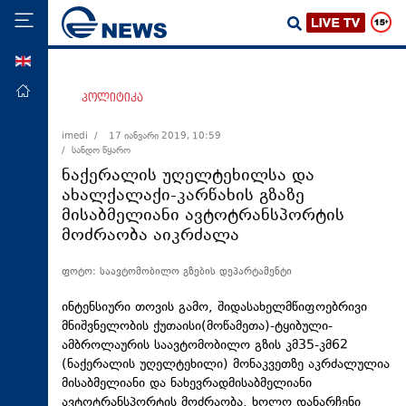
ENG
მთავარი
პოლიტიკა
პოლიტიკა
imedi /
17 იანვარი 2019, 10:59
/ სანდო წყარო
ეკონომიკა
ნაქერალის უღელტეხილსა და
მსოფლიო
ახალქალაქი-კარწახის გზაზე
მისაბმელიანი ავტოტრანსპორტის
ჯანდაცვა
მოძრაობა აიკრძალა
საზოგადოება
ფოტო: საავტომობილო გზების დეპარტამენტი
სამართალი
თავდაცვა
ინტენსიური თოვის გამო, შიდასახელმწიფოებრივი
მნიშვნელობის ქუთაისი(მოწამეთა)-ტყიბული-
რეგიონი
ამბროლაურის საავტომობილო გზის კმ35-კმ62
(ნაქერალის უღელტეხილი) მონაკვეთზე აკრძალულია
კულტურა
მისაბმელიანი და ნახევრადმისაბმელიანი
სპორტი
ავტოტრანსპორტის მოძრაობა, ხოლო დანარჩენი