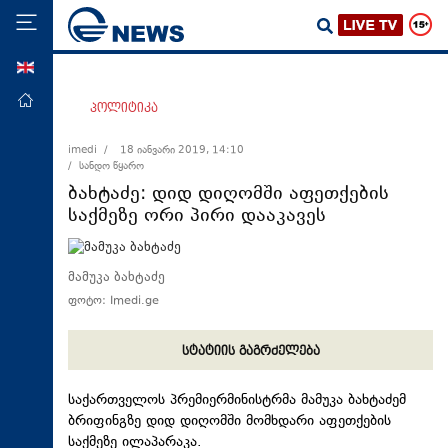
ENG
მთავარი
პოლიტიკა
პოლიტიკა
imedi /
18 იანვარი 2019, 14:10
/ სანდო წყარო
ეკონომიკა
ბახტაძე: დიდ დიღომში აფეთქების
მსოფლიო
საქმეზე ორი პირი დააკავეს
ჯანდაცვა
საზოგადოება
მამუკა ბახტაძე
ფოტო: Imedi.ge
სამართალი
თავდაცვა
სტატიის გაგრძელება
რეგიონი
საქართველოს პრემიერმინისტრმა მამუკა ბახტაძემ
კულტურა
ბრიფინგზე დიდ დიღომში მომხდარი აფეთქების
სპორტი
საქმეზე ილაპარაკა.