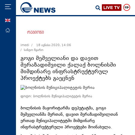
ENG
მთავარი
რეგიონი
პოლიტიკა
imedi /
18 ივნისი 2020, 14:06
/ სანდო წყარო
ეკონომიკა
გოგი მეშველიანი და დავით
მსოფლიო
შერაზადიშვილი ქალაქ ბოლნისში
მიმდინარე ინფრასტრუქტურულ
ჯანდაცვა
პროექტებს გაეცნენ
საზოგადოება
სამართალი
ფოტო: ბოლნისის მუნიციპალიტეტის მერია
თავდაცვა
ბოლნისის მაჟორიტარმა დეპუტატმა, გოგი
რეგიონი
მეშველიანმა მერთან, დავით შერაზადიშვილთან
ერთად მუნიციპალიტეტში მიმდინარე
კულტურა
ინფრასტრუქტურული პროექტები მოინახულა.
სპორტი